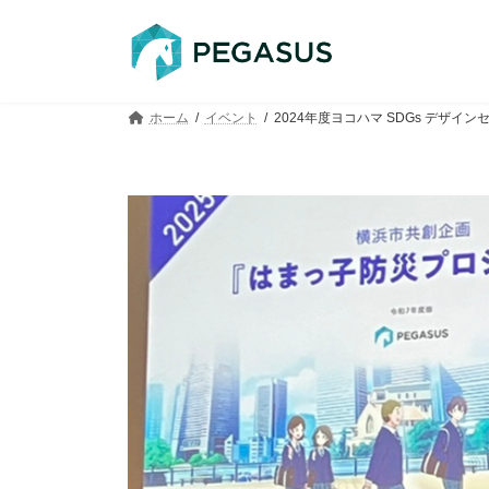
コ
ナ
ン
ビ
テ
ゲ
ン
ー
ツ
シ
ホーム
イベント
2024年度ヨコハマ SDGs デザ
へ
ョ
ス
ン
キ
に
ッ
移
プ
動