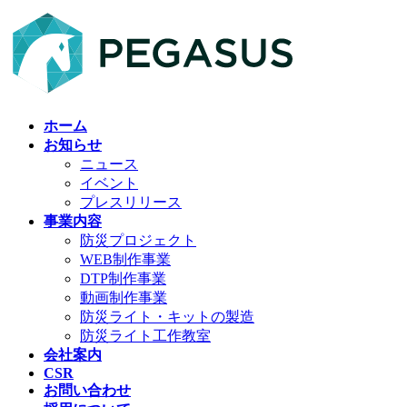
コ
ナ
ン
ビ
テ
ゲ
ン
ー
ツ
シ
へ
ョ
ホーム
ス
ン
お知らせ
キ
に
ニュース
ッ
移
イベント
プ
動
プレスリリース
事業内容
防災プロジェクト
WEB制作事業
DTP制作事業
動画制作事業
防災ライト・キットの製造
防災ライト工作教室
会社案内
CSR
お問い合わせ